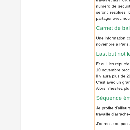
travail et les PCR 
numéro de sécurité
seront résolues l
partager avec nous
Carnet de bal
Une information c
novembre à Paris. 
Last but not l
Et oui, les réputé
10 novembre proc
Il y aura plus de 
C’est avec un gran
Alors n’hésitez pl
Séquence ém
Je profite d’aille
travaille d’arrac
J’adresse au pass