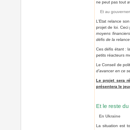
ne peut pas tout av
Et au gouverne
L’Etat relance so
projet de loi. Cec
moyens financier
défis de la relance
Ces défis étant : 
petits réacteurs mo
Le Conseil de polit
d’avancer en ce se
Le projet sera r
présentera le je
Et le reste d
En Ukraine
La situation est t