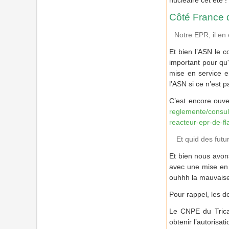
nucléaire cet été !
Côté France 
Notre EPR, il en 
Et bien l’ASN le c
important pour qu'
mise en service e
l’ASN si ce n’est pa
C’est encore ouve
reglemente/consult
reacteur-epr-de-fl
Et quid des futu
Et bien nous avons
avec une mise en 
ouhhh la mauvaise
Pour rappel, les d
Le CNPE du Tricas
obtenir l’autorisa