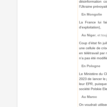
désinformation co
l’Ukraine prévoyait
En Mongolie
La France lui fa
d’exploitation),
Au Niger
, et to
Coup d’état fin ju
une cellule de cri
en télétravail par
n’a pas été modifi
En Pologne
Le Ministère du Cl
2023 de lancer le 
leur EPR, puisque
société Polskie El
Au Maroc
On voudrait utilise