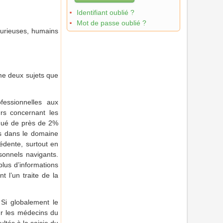
Identifiant oublié ?
Mot de passe oublié ?
 curieuses, humains
ême deux sujets que
fessionnelles aux
urs concernant les
minué de près de 2%
is dans le domaine
édente, surtout en
rsonnels navigants.
plus d’informations
t l’un traite de la
Si globalement le
ur les médecins du