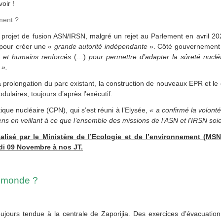
oir !
ment ?
n projet de fusion ASN/IRSN, malgré un rejet au Parlement en avril 20
i pour créer une «
grande autorité indépendante
». Côté gouvernement
s et humains renforcés
(…)
pour
permettre d’adapter la sûreté nuclé
 ».
la prolongation du parc existant, la construction de nouveaux EPR et 
dulaires, toujours d’après l’exécutif.
ique nucléaire (CPN), qui s’est réuni à l’Elysée,
« a confirmé la volon
ns en veillant à ce que l’ensemble des missions de l’ASN et l’IRSN soi
éalisé par le Ministère de l’Ecologie et de l’environnement (MSNR
udi 09 Novembre à nos JT.
u monde ?
oujours tendue à la centrale de Zaporijia. Des exercices d’évacuation