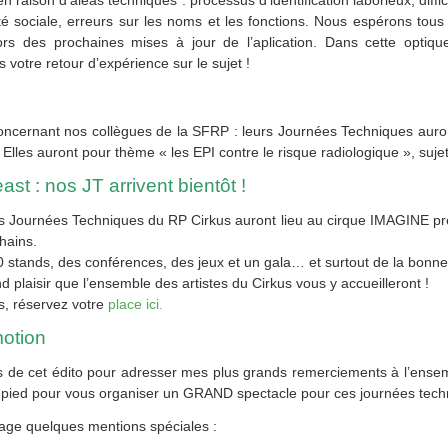
en raison d’aléas techniques : processus d’identification laborieux, diffic
 sociale, erreurs sur les noms et les fonctions. Nous espérons tous 
ors des prochaines mises à jour de l’aplication. Dans cette optiqu
 votre retour d’expérience sur le sujet !
oncernant nos collègues de la SFRP : leurs Journées Techniques auront
Elles auront pour thème « les EPI contre le risque radiologique », sujet 
east : nos JT arrivent bientôt !
es Journées Techniques du RP Cirkus auront lieu au cirque IMAGINE pr
hains.
20 stands, des conférences, des jeux et un gala… et surtout de la bonn
d plaisir que l’ensemble des artistes du Cirkus vous y accueilleront !
us, réservez votre
place ici.
otion
urs de cet édito pour adresser mes plus grands remerciements à l’ens
he-pied pour vous organiser un GRAND spectacle pour ces journées tech
age quelques mentions spéciales :