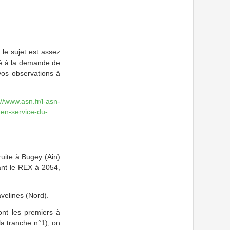
 le sujet est assez
cié à la demande de
vos observations à
://www.asn.fr/l-asn-
-en-service-du-
ruite à Bugey (Ain)
ant le REX à 2054,
velines (Nord).
ont les premiers à
la tranche n°1), on