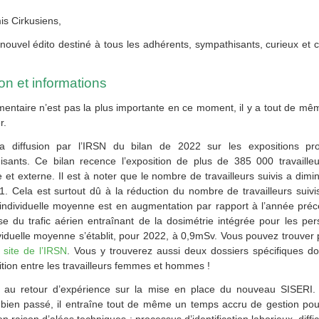
is Cirkusiens,
 nouvel édito destiné à tous les adhérents, sympathisants, curieux et
n et informations
lementaire n’est pas la plus importante en ce moment, il y a tout de m
r.
a diffusion par l’IRSN du bilan de 2022 sur les expositions pro
sants. Ce bilan recence l’exposition de plus de 385 000 travaille
e et externe. Il est à noter que le nombre de travailleurs suivis a di
1. Cela est surtout dû à la réduction du nombre de travailleurs suiv
individuelle moyenne est en augmentation par rapport à l’année préc
se du trafic aérien entraînant de la dosimétrie intégrée pour les pe
ividuelle moyenne s’établit, pour 2022, à 0,9mSv. Vous pouvez trouver 
e
site de l’IRSN
. Vous y trouverez aussi deux dossiers spécifiques don
ition entre les travailleurs femmes et hommes !
é au retour d’expérience sur la mise en place du nouveau SISERI. 
 bien passé, il entraîne tout de même un temps accru de gestion po