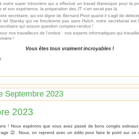
 notre super trésorière qui a effectué un travail titanesque pour la p
 et son expérience, la préparation des JT n’en serait pas là.
tre secrétaire, qui est digne de Bernard Pivot quand il s’agit de détect
t tel Starsky qui ne fonctionne pas sans Hutch, notre secrétariat est 
secrétaire qui assure question comptes-rendus !
pour nos travailleurs de l’ombre : nos experts informatiques qui travail
umière !
Vous êtes tous vraiment incroyables !
l
de Septembre 2023
re 2023
owns ! Nous espérons que vous avez passé de bons congés estivaux
rage 😉. Nous, on reprend avec un édito pour faire le point sur ce 