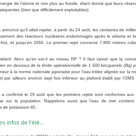
’énergie de l’atome et non plus au fossile, étant donné que leurs rése
quentes (bien que difficilement exploitables).
 annoncé qu’il allait rejeter, à partir du 24 août, les centaines de mill
issement des réacteurs nucléaires endommagés après le séisme et l
 fois, et jusqu'en 2050. Le premier rejet concerne 7.800 mètres cube
iètent. Alors qu’en est-il au niveau RP ? Il faut savoir que la conce
ien en dessous de la limite opérationnelle de 1 500 becquerels (Bq) pa
érieur à la norme nationale japonaise pour l'eau tritiée alignée sur la n
 et par ailleurs environ sept fois inférieur au plafond établi par l'OMS
A a confirmé le 29 août que les premiers rejets sont conformes aux 
que sur la population. Rappelons aussi que l'eau
de mer contient
re de potassium-40...
s infos de l'été...