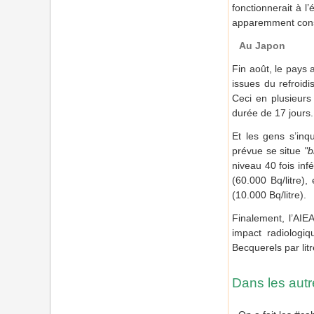
fonctionnerait à l
apparemment consé
Au Japon
Fin août, le pays a
issues du refroid
Ceci en plusieurs
durée de 17 jours.
Et les gens s’inqu
prévue se situe
"b
niveau 40 fois inf
(60.000 Bq/litre),
(10.000 Bq/litre).
Finalement, l’AIE
impact radiologi
Becquerels par lit
Dans les autre