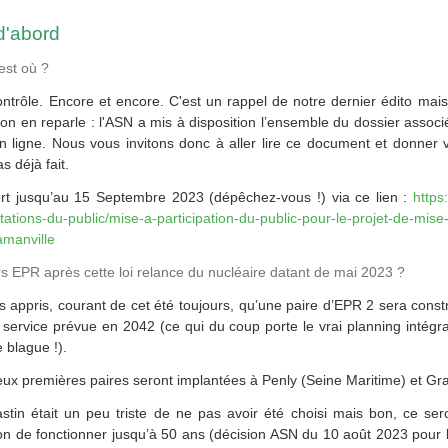
d'abord
est où ?
ontrôle. Encore et encore. C'est un rappel de notre dernier édito mais
on en reparle : l'ASN a mis à disposition l’ensemble du dossier asso
n ligne. Nous vous invitons donc à aller lire ce document et donner 
s déjà fait.
rt jusqu’au 15 Septembre 2023 (dépêchez-vous !) via ce lien :
https
ations-du-public/mise-a-participation-du-public-pour-le-projet-de-mise
amanville
rs EPR après cette loi relance du nucléaire datant de mai 2023 ?
 appris, courant de cet été toujours, qu’une paire d’EPR 2 sera const
service prévue en 2042 (ce qui du coup porte le vrai planning intégr
 blague !).
eux premières paires seront implantées à Penly (Seine Maritime) et Gra
tin était un peu triste de ne pas avoir été choisi mais bon, ce ser
tion de fonctionner jusqu’à 50 ans (décision ASN du 10 août 2023 pour 