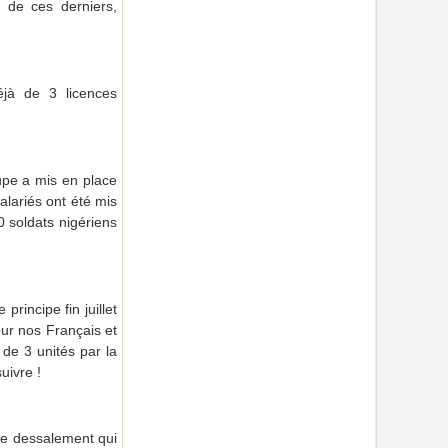
s de ces derniers,
éjà de 3 licences
oupe a mis en place
alariés ont été mis
0 soldats nigériens
rincipe fin juillet
our nos Français et
de 3 unités par la
uivre !
é de dessalement qui