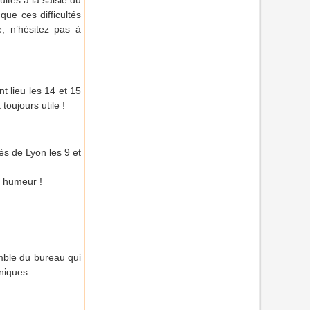
ultés à la saisie du
que ces difficultés
e, n’hésitez pas à
 lieu les 14 et 15
toujours utile !
ès de Lyon les 9 et
e humeur !
emble du bureau qui
niques.