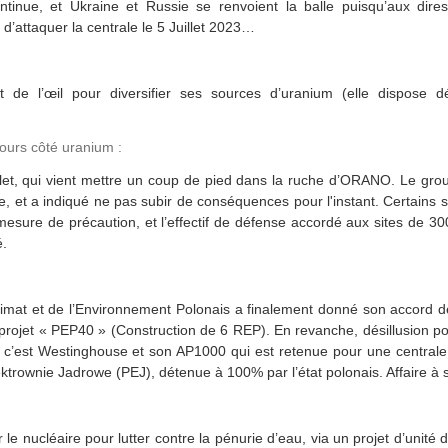
ntinue, et Ukraine et Russie se renvoient la balle puisqu’aux dire
 d’attaquer la centrale le 5 Juillet 2023…
it de l’œil pour diversifier ses sources d’uranium (elle dispose d
ujours côté uranium :
illet, qui vient mettre un coup de pied dans la ruche d’ORANO. Le gr
se, et a indiqué ne pas subir de conséquences pour l'instant. Certains s
 mesure de précaution, et l’effectif de défense accordé aux sites de 30
é.
imat et de l’Environnement Polonais a finalement donné son accord de p
projet « PEP40 » (Construction de 6 REP). En revanche, désillusion p
 c’est Westinghouse et son AP1000 qui est retenue pour une centrale 
ektrownie Jadrowe (PEJ), détenue à 100% par l’état polonais. Affaire à s
r le nucléaire pour lutter contre la pénurie d’eau, via un projet d’unit