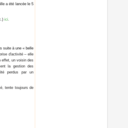
lle a été lancée le 5
ici
c.)
.
s suite à une « belle
rise d'activité – elle
n effet, un
voisin des
ient la gestion des
 été perdus par un
, tente toujours de