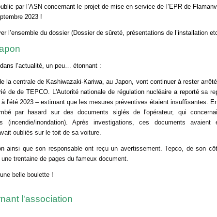
ublic par l’ASN concernant le projet de mise en service de l’EPR de Flamanvi
septembre 2023 !
r l’ensemble du dossier (Dossier de sûreté, présentations de l’installation et
Japon
 dans l’actualité, un peu… étonnant :
e la centrale de Kashiwazaki-Kariwa, au Japon, vont continuer à rester arrêté
rié de de TEPCO. L'Autorité nationale de régulation nucléaire a reporté
sa rep
 à l'été 2023 – estimant que les mesures préventives étaient insuffisantes. E
tombé par hasard sur des documents siglés de l'opérateur, qui concerna
es (incendie/inondation). Après investigations, ces documents avaient
ait oubliés sur le toit de sa voiture.
n ainsi que son responsable ont reçu un avertissement. Tepco, de son côté
r une trentaine de pages du fameux document.
une belle boulette !
nant l'association