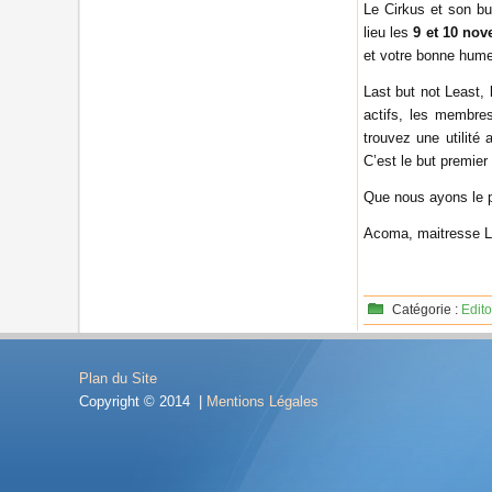
Le Cirkus et son bu
lieu les
9 et 10 no
et votre bonne hume
Last but not Least,
actifs, les membre
trouvez une utilité
C’est le but premier
Que nous ayons le p
Acoma, maitresse L
Catégorie :
Edito
Plan du Site
Copyright © 2014 |
Mentions Légales